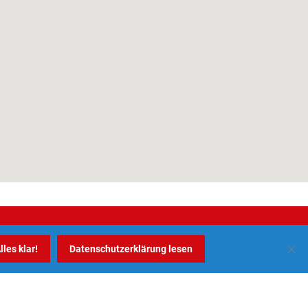
 |
TEL: 05731 869 78 80
lles klar!
Datenschutzerklärung lesen