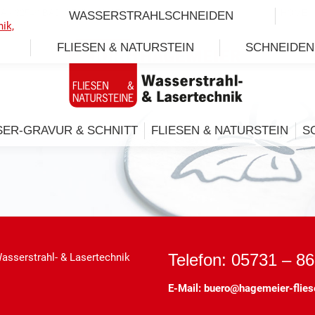
A - 32549 BAD OEYNHAUSEN
HOME
WASSERSTRAHLSCHNEIDEN
FLIESEN & NATURSTEIN
SCHNEIDEN
SER-GRAVUR & SCHNITT
FLIESEN & NATURSTEIN
S
Telefon: 05731 – 8
Wasserstrahl- & Lasertechnik
E-Mail:
buero@hagemeier-flies