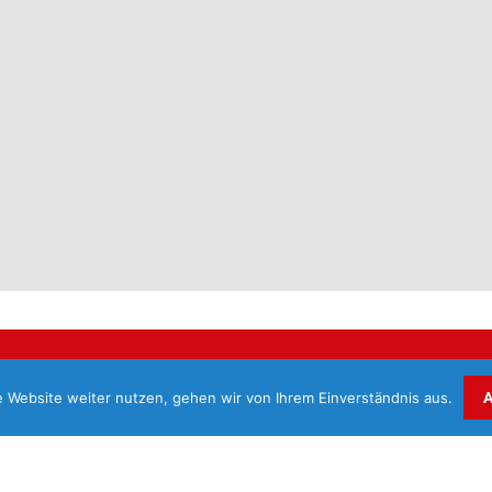
 und Lasertechnik
| Dornenbreite 18a | 32549 Bad Oeynhausen
 Website weiter nutzen, gehen wir von Ihrem Einverständnis aus.
A