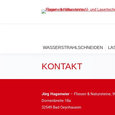
05731 869 78 80
DORNENBREITE 18
WASSERSTRAHLSCHNEIDEN
LA
KONTAKT
Jörg Hagemeier
– Fliesen & Natursteine, 
Dornenbreite 18a
32549 Bad Oeynhausen