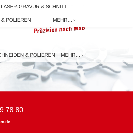
KONTAKT
IMPRESSUM
DATENSCHUTZ
LASER-GRAVUR & SCHNITT
 & POLIEREN
MEHR…
CHNEIDEN & POLIEREN
MEHR…
69 78 80
en.de