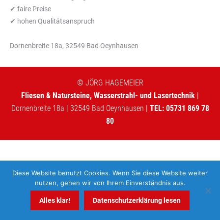
✔ faire Preise
✔ hohen Qualitätsanspruch
Dornenbreite 18a, 32549 Bad Oeynhausen
© JÖRG HAGEMEIER
Fliesen & Natursteine, Wasserstrahl- und Lasertechnik
|
Dornenbreite 18a | 32549 Bad Oeynhausen |
TEL: 05731 869 78
80
Diese Website benutzt Cookies. Wenn Sie diese Website weiter
nutzen, gehen wir von Ihrem Einverständnis aus.
Alles klar!
Datenschutzerklärung lesen